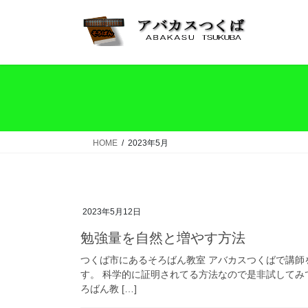
コ
ナ
ン
ビ
テ
ゲ
ン
ー
ツ
シ
へ
ョ
ス
ン
キ
に
ッ
移
HOME
2023年5月
プ
動
2023年5月12日
勉強量を自然と増やす方法
つくば市にあるそろばん教室 アバカスつくばで講師
す。 科学的に証明されてる方法なので是非試してみ
ろばん教 […]