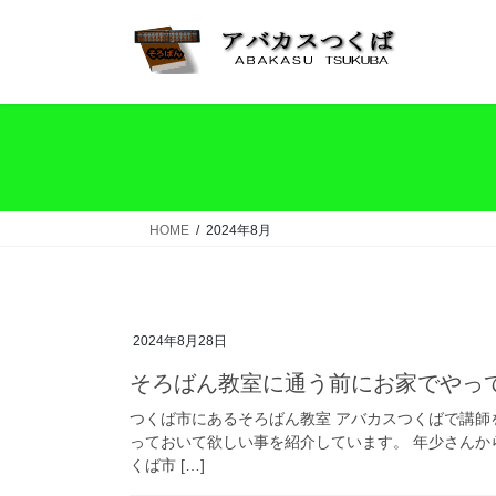
コ
ナ
ン
ビ
テ
ゲ
ン
ー
ツ
シ
へ
ョ
ス
ン
キ
に
ッ
移
HOME
2024年8月
プ
動
2024年8月28日
そろばん教室に通う前にお家でやっ
つくば市にあるそろばん教室 アバカスつくばで講師
っておいて欲しい事を紹介しています。 年少さんか
くば市 […]