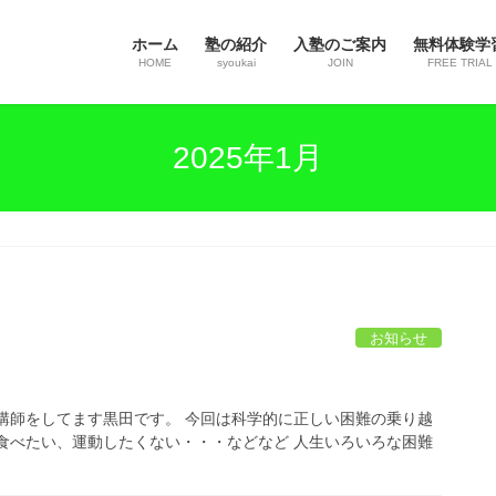
ホーム
塾の紹介
入塾のご案内
無料体験学
HOME
syoukai
JOIN
FREE TRIAL
2025年1月
お知らせ
講師をしてます黒田です。 今回は科学的に正しい困難の乗り越
食べたい、運動したくない・・・などなど 人生いろいろな困難