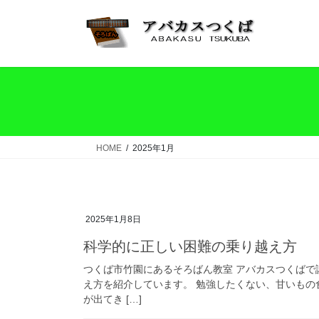
コ
ナ
ン
ビ
テ
ゲ
ン
ー
ツ
シ
へ
ョ
ス
ン
キ
に
ッ
移
HOME
2025年1月
プ
動
2025年1月8日
科学的に正しい困難の乗り越え方
つくば市竹園にあるそろばん教室 アバカスつくばで
え方を紹介しています。 勉強したくない、甘いもの
が出てき […]