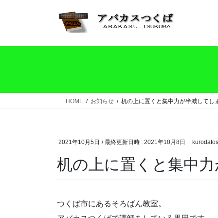
コ
ナ
ン
ビ
テ
ゲ
ン
ー
ツ
シ
へ
ョ
ス
ン
キ
に
ッ
移
HOME
お知らせ
机の上に置くと集中力が半減してし
プ
動
2021年10月5日
/ 最終更新日時 :
2021年10月8日
kurodatos
机の上に置くと集中力
つくば市にあるそろばん教室。