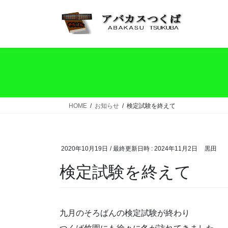
コ
ナ
ン
ビ
テ
ゲ
ン
ー
ツ
シ
へ
ョ
ス
ン
キ
に
ッ
移
HOME
お知らせ
検定試験を終えて
プ
動
2020年10月19日
/ 最終更新日時 :
2024年11月2日
黒田
検定試験を終えて
九月のそろばんの検定試験が終わり